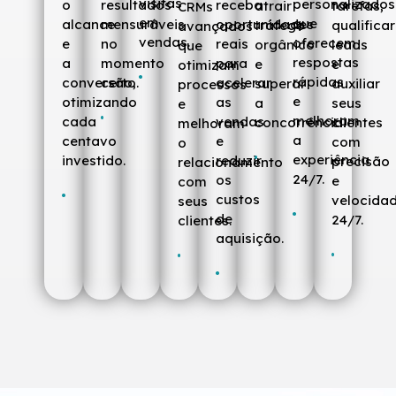
visitas
personalizados
o
resultados
receba
atrair
tarefas,
CRMs
em
que
alcance
mensuráveis
oportunidades
tráfego
qualificar
avançados
vendas.
oferecem
e
no
reais
orgânico
leads
que
respostas
a
momento
para
e
e
otimizam
rápidas
conversão,
certo.
acelerar
superar
auxiliar
processos
e
otimizando
as
a
seus
e
melhoram
cada
vendas
concorrência.
clientes
melhoram
a
centavo
e
com
o
experiência
investido.
reduzir
precisão
relacionamento
24/7.
os
e
com
custos
velocida
seus
de
24/7.
clientes.
aquisição.